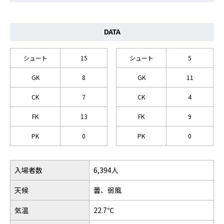
DATA
シュート
15
シュート
5
GK
8
GK
11
CK
7
CK
4
FK
13
FK
9
PK
0
PK
0
入場者数
6,394人
天候
曇、弱風
気温
22.7℃