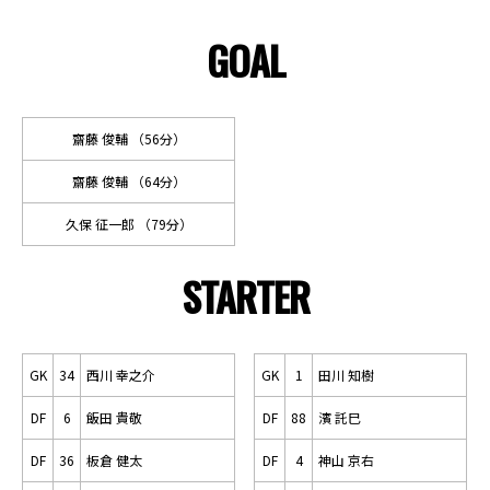
GOAL
齋藤 俊輔 （56分）
齋藤 俊輔 （64分）
久保 征一郎 （79分）
STARTER
GK
34
西川 幸之介
GK
1
田川 知樹
DF
6
飯田 貴敬
DF
88
濱 託巳
DF
36
板倉 健太
DF
4
神山 京右