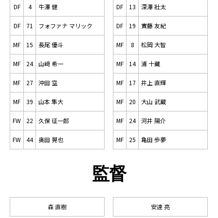
DF
4
牛澤 健
DF
13
深澤 壯太
DF
71
フォファナ マリック
DF
19
實藤 友紀
MF
15
長尾 優斗
MF
8
松岡 大智
MF
24
山﨑 希一
MF
14
浦 十藏
MF
27
沖田 空
MF
17
井上 直輝
MF
39
山本 隼大
MF
20
大山 武蔵
FW
22
久保 征一郎
MF
24
河井 陽介
FW
44
奥田 晃也
MF
25
亀田 歩夢
監督
森 直樹
安達 亮