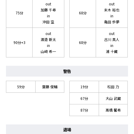
out
out
加藤 千尋
末木 裕也
75分
68分
in
in
沖田 空
亀田 歩夢
out
out
渡邉 新太
古川 真人
90分+3
68分
in
in
山﨑 希一
浦 十藏
警告
59分
齋藤 俊輔
19分
松田 力
67分
大山 武蔵
87分
髙橋 馨希
退場