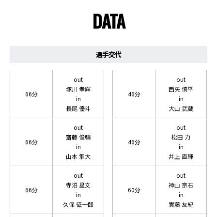
DATA
選手交代
out
out
塚川 孝輝
西矢 慎平
66分
46分
in
in
長尾 優斗
大山 武蔵
out
out
齋藤 俊輔
松田 力
66分
46分
in
in
山本 隼大
井上 直輝
out
out
寺沼 星文
神山 京右
66分
60分
in
in
久保 征一郎
實藤 友紀