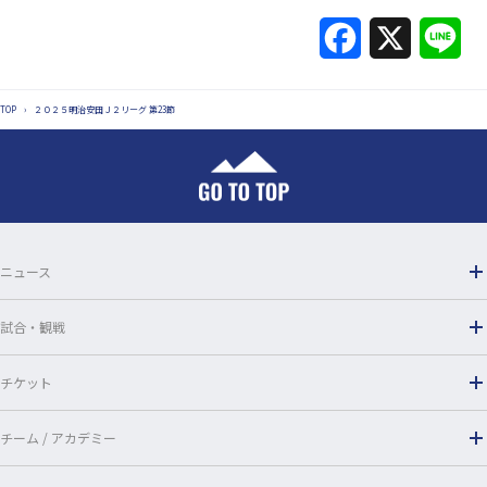
Facebook
X
Lin
TOP
›
２０２５明治安田Ｊ２リーグ 第23節
ニュース
試合・観戦
チケット
チーム / アカデミー