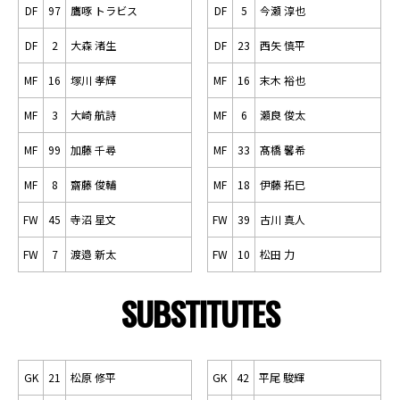
DF
97
鷹啄 トラビス
DF
5
今瀬 淳也
DF
2
大森 渚生
DF
23
西矢 慎平
MF
16
塚川 孝輝
MF
16
末木 裕也
MF
3
大崎 航詩
MF
6
瀬良 俊太
MF
99
加藤 千尋
MF
33
髙橋 馨希
MF
8
齋藤 俊輔
MF
18
伊藤 拓巳
FW
45
寺沼 星文
FW
39
古川 真人
FW
7
渡邉 新太
FW
10
松田 力
SUBSTITUTES
GK
21
松原 修平
GK
42
平尾 駿輝