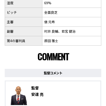
湿度
69%
ピッチ
全面良芝
主審
俵 元希
副審
村井 良輔、若宮 健治
第4の審判員
原田 雅士
COMMENT
監督コメント
監督
安達 亮