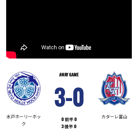
AWAY GAME
3-0
水戸ホーリーホッ
カターレ富山
0 前半 0
ク
3 後半 0