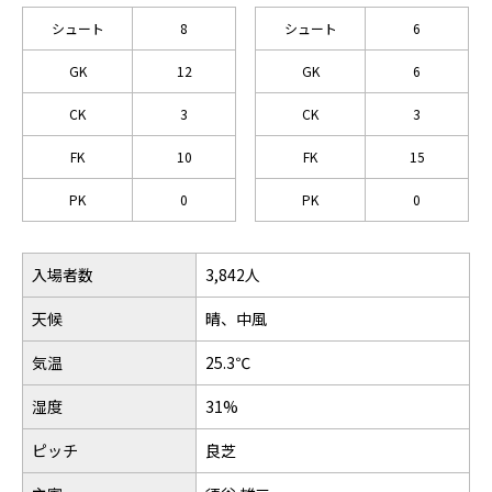
シュート
8
シュート
6
GK
12
GK
6
CK
3
CK
3
FK
10
FK
15
PK
0
PK
0
入場者数
3,842人
天候
晴、中風
気温
25.3℃
湿度
31%
ピッチ
良芝