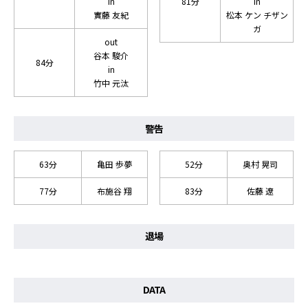
in
81分
in
實藤 友紀
松本 ケン チザン
ガ
out
谷本 駿介
84分
in
竹中 元汰
警告
63分
亀田 歩夢
52分
奥村 晃司
77分
布施谷 翔
83分
佐藤 遼
退場
DATA