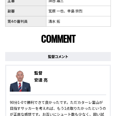
主審
須谷 雄三
副審
宮原 一也、辛島 宗烈
第4の審判員
清水 拓
COMMENT
監督コメント
監督
安達 亮
90分1-0で勝利できて良かったです。ただカターレ富山が
目指すサッカーを考えれば、もう1点取りたかったというの
が正直な感想です。お互いにシュート数も少なく、固い試