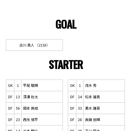
GOAL
古川 真人 （21分）
STARTER
GK
1
平尾 駿輝
GK
1
茂木 秀
DF
13
深澤 壯太
DF
24
松本 雄真
DF
56
岡本 將成
DF
33
黒木 謙吾
DF
23
西矢 慎平
DF
28
眞鍋 旭輝
MF
14
谷本 駿介
DF
39
下川 陽太