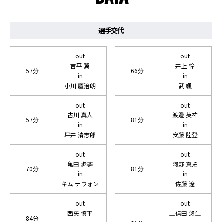
選手交代
out
out
吉平 翼
井上 怜
57分
66分
in
in
小川 慶治朗
武 颯
out
out
古川 真人
渡邉 英祐
57分
81分
in
in
坪井 清志郎
安藤 陸登
out
out
亀田 歩夢
阿野 真拓
70分
81分
in
in
キム テウォン
佐藤 遼
out
out
西矢 慎平
土信田 悠生
84分