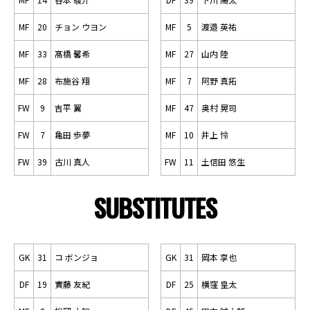
MF
20
チョン ウヨン
MF
5
渡邉 英祐
MF
33
髙橋 馨希
MF
27
山内 陸
MF
28
布施谷 翔
MF
7
阿野 真拓
FW
9
吉平 翼
MF
47
奥村 晃司
FW
7
亀田 歩夢
MF
10
井上 怜
FW
39
古川 真人
FW
11
土信田 悠生
SUBSTITUTES
GK
31
コ ボンジョ
GK
31
岡本 享也
DF
19
實藤 友紀
DF
25
横窪 皇太