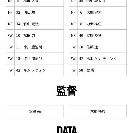
MF
8
松岡 大智
DF
45
田中 誠太郎
MF
32
溝口 駿
MF
6
大熊 健太
MF
34
竹中 元汰
MF
8
力安 祥伍
FW
10
松田 力
MF
40
安藤 陸登
FW
11
小川 慶治朗
FW
18
佐藤 遼
FW
15
坪井 清志郎
FW
42
松本 ケン チザンガ
FW
42
キム テウォン
FW
58
武 颯
監督
安達 亮
大熊 裕司
DATA