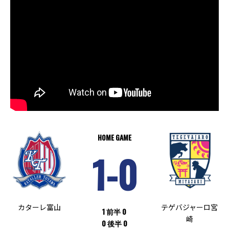
HOME GAME
1-0
カターレ富山
テゲバジャーロ宮
1 前半 0
崎
0 後半 0