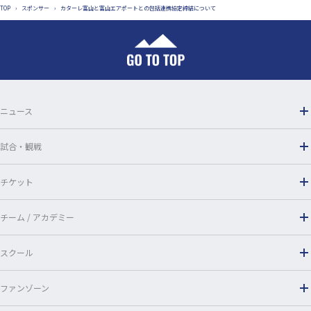
TOP
›
スポンサー
›
カターレ富山と富山エアポートとの包括連携協定締結について
e
e
b
o
o
ニュース
k
試合・観戦
チケット
チーム / アカデミー
スクール
ファンゾーン