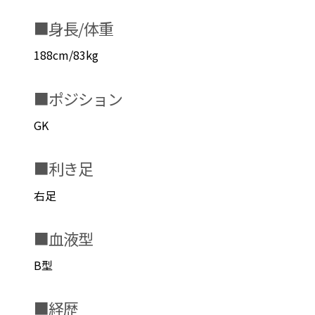
■身長/体重
188cm/83kg
■ポジション
GK
■利き足
右足
■血液型
B型
■経歴