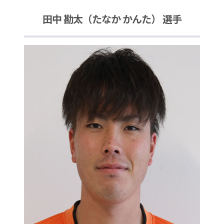
田中 勘太（たなか かんた） 選手