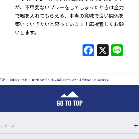
が、不甲斐ないプレーをしてしまったときは全力
で喝を入れてもらえる、本当の意味で良い関係を
築いていきたいと思っています！応援宜しくお願
いします。
F
X
L
a
i
c
n
TOP
›
お知らせ・募集
›
田中勘太選手（びわこ成蹊スポーツ大学）来季新加入内定のお知らせ
e
e
b
o
o
ニュース
k