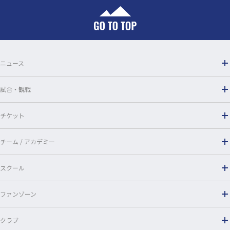
b
o
o
ニュース
k
試合・観戦
チケット
チーム / アカデミー
スクール
ファンゾーン
クラブ