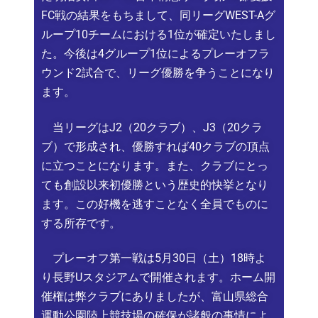
FC戦の結果をもちまして、同リーグWEST-Aグ
ループ10チームにおける1位が確定いたしまし
た。今後は4グループ1位によるプレーオフラ
ウンド2試合で、リーグ優勝を争うことになり
ます。
当リーグはJ2（20クラブ）、J3（20クラ
ブ）で形成され、優勝すれば40クラブの頂点
に立つことになります。また、クラブにとっ
ても創設以来初優勝という歴史的快挙となり
ます。この好機を逃すことなく全員でものに
する所存です。
プレーオフ第一戦は5月30日（土）18時よ
り長野Uスタジアムで開催されます。ホーム開
催権は弊クラブにありましたが、富山県総合
運動公園陸上競技場の確保が諸般の事情によ