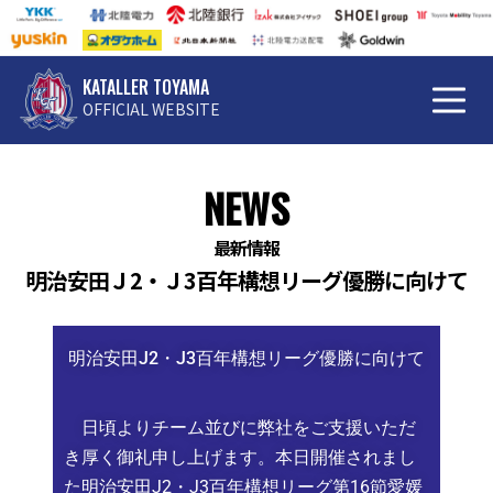
KATALLER TOYAMA
OFFICIAL WEBSITE
NEWS
最新情報
明治安田Ｊ2・Ｊ3百年構想リーグ優勝に向けて
明治安田J2・J3百年構想リーグ優勝に向けて
日頃よりチーム並びに弊社をご支援いただ
き厚く御礼申し上げます。本日開催されまし
た明治安田J2・J3百年構想リーグ第16節愛媛