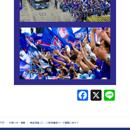
F
X
L
a
i
c
n
TOP
›
お知らせ・募集
›
明治安田Ｊ2・Ｊ3百年構想リーグ優勝に向けて
e
e