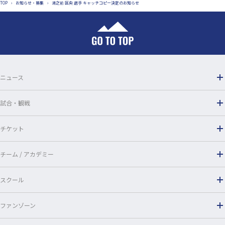
TOP
›
お知らせ・募集
›
湯之前 匡央 選手 キャッチコピー決定のお知らせ
e
e
b
o
o
ニュース
k
試合・観戦
チケット
チーム / アカデミー
スクール
ファンゾーン