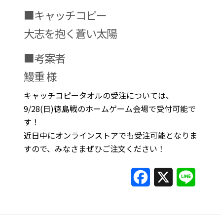
■キャッチコピー
大志を抱く蒼い太陽
■考案者
鰻重 様
キャッチコピータオルの受注については、
9/28(日)徳島戦のホームゲーム会場で受付可能で
す！
近日中にオンラインストアでも受注可能となりま
すので、みなさまぜひご注文ください！
F
X
L
a
i
c
n