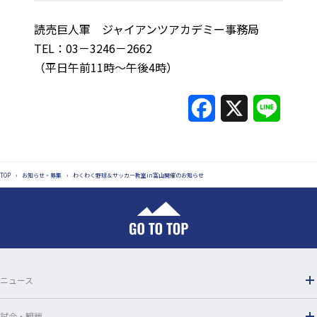
読売巨人軍 ジャイアンツアカデミー事務局
TEL：03－3246－2662
（平日午前11時～午後4時）
F
X
L
a
i
c
n
TOP
›
お知らせ・募集
›
わくわく野球＆サッカー教室in富山開催のお知らせ
e
e
b
o
o
ニュース
k
試合・観戦