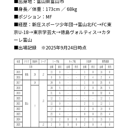
■出身地：富山県富山市
■身長／体重：173cm ／ 68kg
■ポジション：MF
■経歴：新庄スポーツ少年団→富山北FC→FC東
京U-18→東京学芸大→徳島ヴォルティス→カタ
ーレ富山
■出場記録 ※2025年9月24日時点