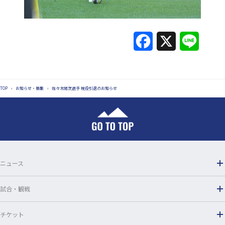
F
X
L
a
i
c
n
TOP
›
お知らせ・募集
›
佐々木陽次選手 現役引退のお知らせ
e
e
b
o
o
ニュース
k
試合・観戦
チケット