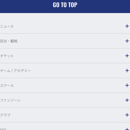
o
o
ニュース
k
試合・観戦
チケット
チーム / アカデミー
スクール
ファンゾーン
クラブ
SNS