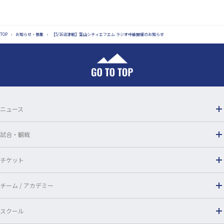
a
i
c
n
TOP
›
お知らせ・募集
›
【5/16沼津戦】富山シティエフエム ラジオ中継開催のお知らせ
e
e
b
o
o
ニュース
k
試合・観戦
チケット
チーム / アカデミー
スクール