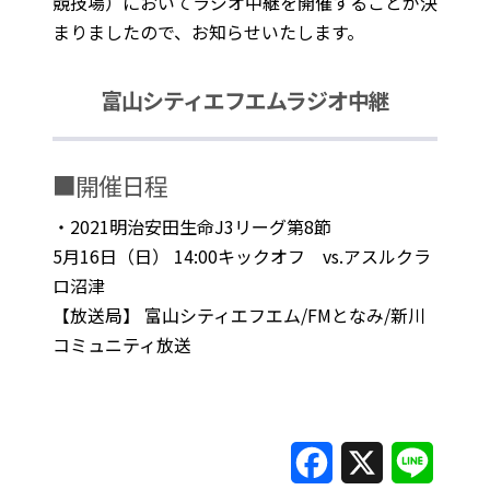
競技場）においてラジオ中継を開催することが決
まりましたので、お知らせいたします。
富山シティエフエムラジオ中継
■開催日程
・2021明治安田生命J3リーグ第8節
5月16日（日） 14:00キックオフ vs.アスルクラ
ロ沼津
【放送局】 富山シティエフエム/FMとなみ/新川
コミュニティ放送
F
X
L