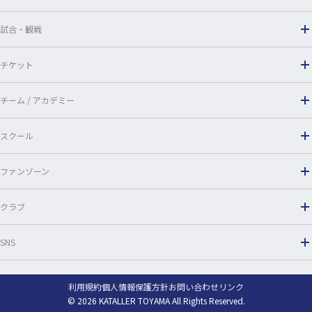
k
試合・観戦
チケット
チーム / アカデミー
スクール
ファンゾーン
クラブ
SNS
利用規約
個人情報保護方針
お問い合わせ
リンク
© 2026 KATALLER TOYAMA All Rights Reserved.