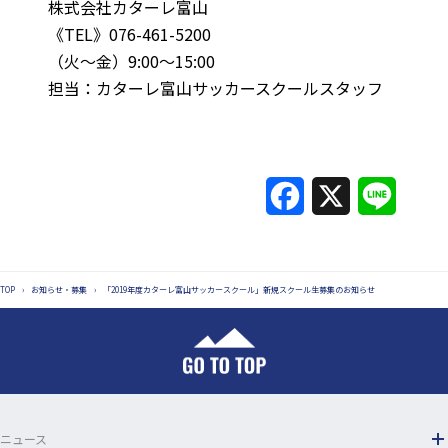
株式会社カターレ富山
《TEL》076-461-5200
（火～金）9:00～15:00
担当：カターレ富山サッカースクールスタッフ
F
X
L
a
i
c
n
TOP
›
お知らせ・募集
›
「2019年度カターレ富山サッカースクール」新規スクール生募集のお知らせ
e
e
b
o
o
ニュース