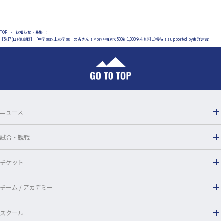
a
i
c
n
TOP
›
お知らせ・募集
›
e
e
【5/17(日)徳島戦】「中学生以上の学生」の皆さん！<br/>抽選で500組1,000名を無料ご招待！supported by東洋建設
b
o
o
ニュース
k
試合・観戦
チケット
チーム / アカデミー
スクール