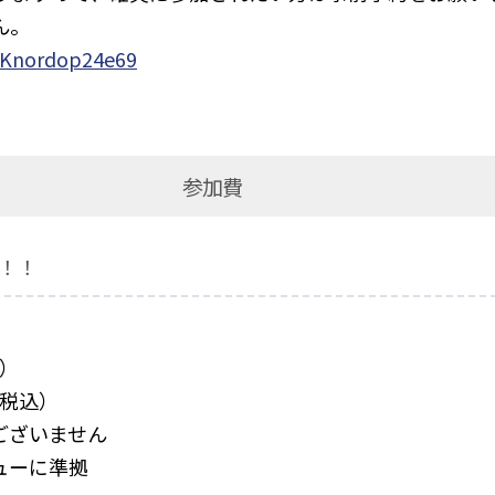
ん。
MDKnordop24e69
参加費
！！
込）
（税込）
ございません
ューに準拠