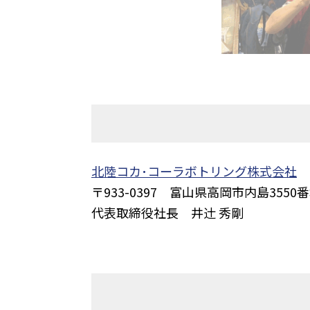
北陸コカ･コーラボトリング株式会社
〒933-0397 富山県高岡市内島3550
代表取締役社長 井辻󠄀 秀剛