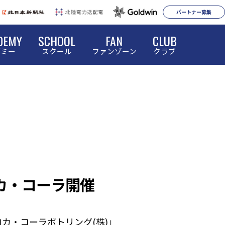
パートナー募集
DEMY
SCHOOL
FAN
CLUB
デミー
スクール
ファンゾーン
クラブ
陸コカ・コーラ開催
コカ・コーラボトリング(株)」