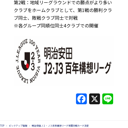
第2戦：地域リーグラウンドでの勝点がより多い
クラブをホームクラブとして、第1戦の勝利クラ
ブ同士、敗戦クラブ同士で対戦
※各グループ同順位同士4クラブでの開催
F
X
L
a
i
c
n
TOP
›
ピックアップ情報
›
明治安田Ｊ２・Ｊ３百年構想リーグ年間対戦カード決定