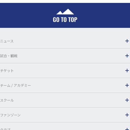
e
e
b
o
o
ニュース
k
試合・観戦
チケット
チーム / アカデミー
スクール
ファンゾーン
クラブ