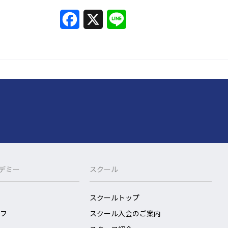
F
X
L
a
i
c
n
e
e
b
o
o
k
カデミー
スクール
スクールトップ
フ
スクール入会のご案内