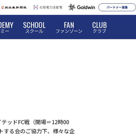
パートナー募集
DEMY
SCHOOL
FAN
CLUB
デミー
スクール
ファンゾーン
クラブ
テッドFC戦（開場＝12時00
ートする会のご協力下、様々な企