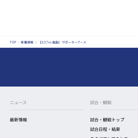
TOP
›
新着情報
›
【3/17vs.福島】 サポーターブース
ニュース
試合・観戦
最新情報
試合・観戦トップ
試合日程・結果