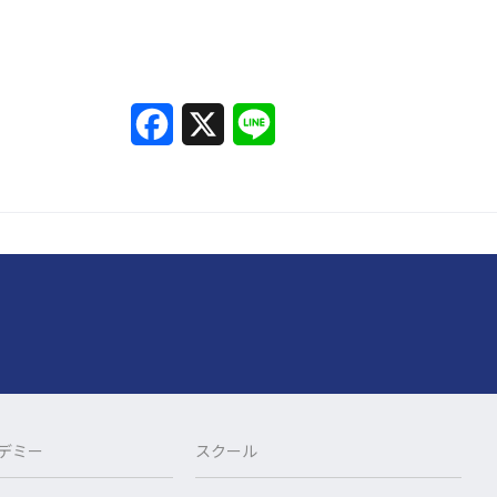
F
X
L
a
i
c
n
e
e
b
o
o
k
カデミー
スクール