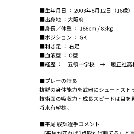
■生年月日 ： 2003年8月12日（18歳）
■出身地 ：大阪府
■身長／体重 ： 186cm / 83kg
■ポジション ： GK
■利き足 ： 右足
■血液型 ： O型
■経歴 ： 五領中学校 → 履正社高
■プレーの特長
抜群の身体能力を武器にシュートスト
技術面の吸収力・成長スピードは目を
将来有望株。
■平尾 駿輝選手コメント
『平尾が守れば1点取れば勝てる』と