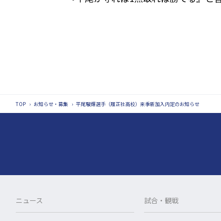
TOP
›
お知らせ・募集
›
平尾駿輝選手（履正社高校）来季新加入内定のお知らせ
ニュース
試合・観戦