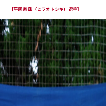
【平尾 駿輝 （ヒラオ トシキ） 選手】