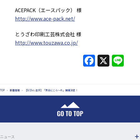
ACEPACK（エースパック） 様
http://www.ace-pack.net/
とうざわ印刷工芸株式会社 様
http://www.touzawa.co.jp/
F
X
L
a
i
c
n
TOP
›
新着情報
›
【9/15vs.岩手】「茶会にこら～れ」開催決定！
e
e
b
o
o
ニュース