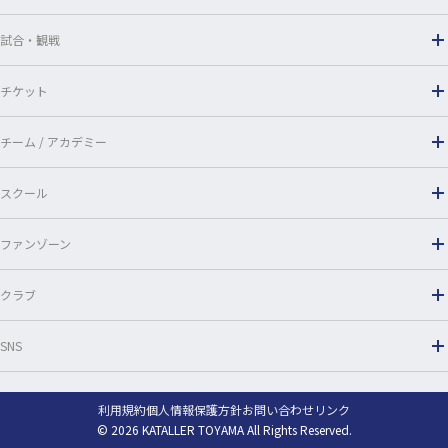
k
試合・観戦
チケット
チーム / アカデミー
スクール
ファンゾーン
クラブ
SNS
利用規約
個人情報保護方針
お問い合わせ
リンク
© 2026 KATALLER TOYAMA All Rights Reserved.