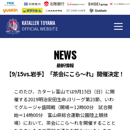
KATALLER TOYAMA
OFFICIAL WEBSITE
NEWS
最新情報
【9/15vs.岩手】「茶会にこら～れ」開催決定！
このたび、カターレ富山では9月15日（日）に開
催する2019明治安田生命J3リーグ第23節、いわ
てグルージャ盛岡戦（開場＝12時00分 試合開
始＝14時00分 富山県総合運動公園陸上競技
場）において、茶会にこら～れを開催することと