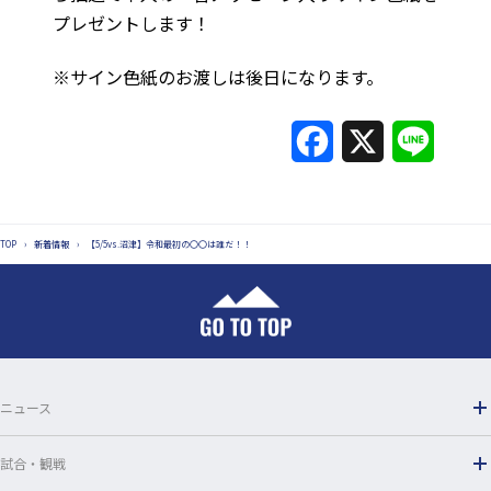
プレゼントします！
※サイン色紙のお渡しは後日になります。
F
X
L
a
i
c
n
TOP
›
新着情報
›
【5/5vs.沼津】令和最初の〇〇は誰だ！！
e
e
b
o
o
ニュース
k
試合・観戦