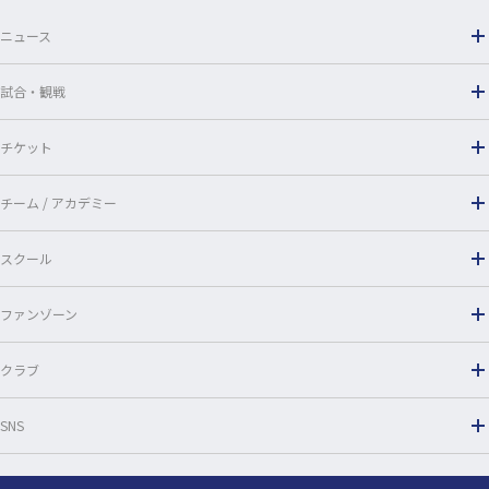
o
ニュース
k
試合・観戦
チケット
チーム / アカデミー
スクール
ファンゾーン
クラブ
SNS