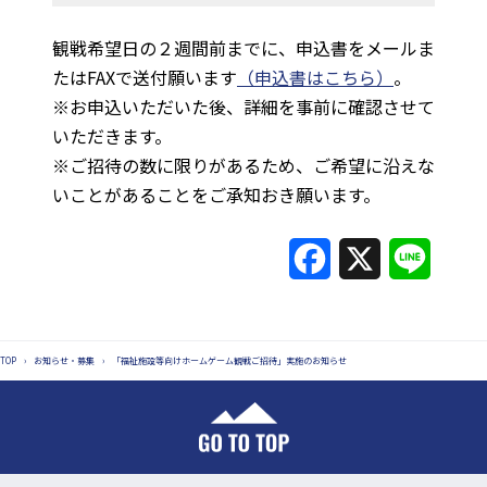
観戦希望日の２週間前までに、申込書をメールま
たはFAXで送付願います
（申込書はこちら）
。
※お申込いただいた後、詳細を事前に確認させて
いただきます。
※ご招待の数に限りがあるため、ご希望に沿えな
いことがあることをご承知おき願います。
F
X
L
a
i
c
n
TOP
›
お知らせ・募集
›
「福祉施設等向けホームゲーム観戦ご招待」実施のお知らせ
e
e
b
o