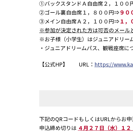
①バックスタンドＡ自由席２，１００
②ゴール裏自由席１，８００円⇒
９０
③メイン自由席Ａ２，１００円⇒
１，
※
参加が決定された方は可否のメール
※お子様（小学生）はジュニアドリー
・ジュニアドリームパス、観戦座席に
【公式HP】 URL：
https://www.kat
下記のQRコードもしくはURLからお
申込締め切りは
４月２７日（水）１２