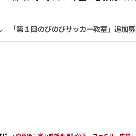
ル 「第１回のびのびサッカー教室」追加募
場 →
変更後：富山県総合運動公園 ファミリー広場