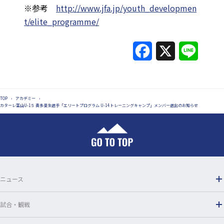
※参考
http://www.jfa.jp/youth_developmen
t/elite_programme/
F
X
L
a
i
c
n
TOP
›
アカデミー
›
e
e
カターレ富山U-1５ 喜多夏生選手「エリートプログラム U-14 トレーニングキャンプ」メンバー選出のお知らせ
b
o
o
ニュース
k
試合・観戦