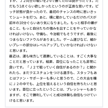
すが、Ｊ２同士の戦いを2-0で勝てたのは良かったです。た
だもう1点ぐらい欲しかったというのが正直な思いです。ピ
ッチ状態が良かったので、最初のチャンスの時に思いきっ
てシュートを打つ。あと、横に動かしているだけのパスが
前半の10分ぐらいあり気になりました。もっと相手の嫌が
ること、もっと自分たちの強みを出すことをやっていかな
ければいけない。守備も、今治戦でもそうですが、最後に
つまらないファウルがありました。ゲーム運びなど、細か
いプレーの部分はレベルアップしていかなければいけない
と思います。
最近は、運も味方して連勝していることは、すごく大事な
ことだと思っています。結果、首位になったことも非常に
良いです。「Ｊ２で戦っていく自信があるのか？」と聞か
れたら、まだクエスチョンをつける選手も、スタッフもあ
とはファン・サポーターも多いと思うので、この大会を機
にＪ２の中でも、上位を狙えるという自信を持ちたいと思
います。首位に立ったということは、プレッシャーもあり
ますが、そこで勝利していくと成功体験も自信もつけてい
けると思います。