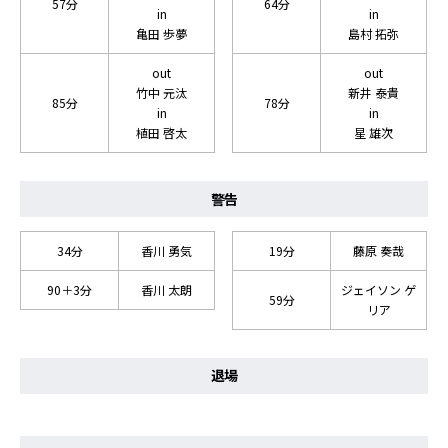
57分
64分
in
in
亀田 歩夢
島村 拓弥
out
out
竹中 元汰
新井 泰貴
85分
78分
in
in
植田 啓太
星 雄次
警告
34分
香川 勇気
19分
藤原 奏哉
90＋3分
香川 太朗
ジェイソン ゲ
59分
リア
退場