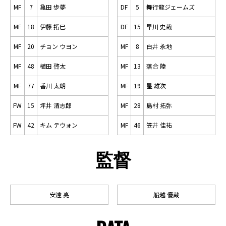
MF
7
亀田 歩夢
DF
5
舞行龍ジェームズ
MF
18
伊藤 拓巳
DF
15
早川 史哉
MF
20
チョン ウヨン
MF
8
白井 永地
MF
48
植田 啓太
MF
13
落合 陸
MF
77
香川 太朗
MF
19
星 雄次
FW
15
坪井 清志郎
MF
28
島村 拓弥
FW
42
キム テウォン
MF
46
笠井 佳祐
監督
安達 亮
船越 優蔵