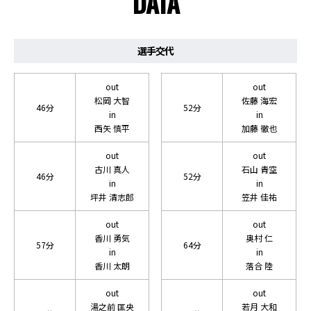
DATA
選手交代
out
out
松岡 大智
佐藤 海宏
46分
52分
in
in
西矢 慎平
加藤 徹也
out
out
古川 真人
石山 青空
46分
52分
in
in
坪井 清志郎
笠井 佳祐
out
out
香川 勇気
奥村 仁
57分
64分
in
in
香川 太朗
落合 陸
out
out
湯之前 匡央
若月 大和