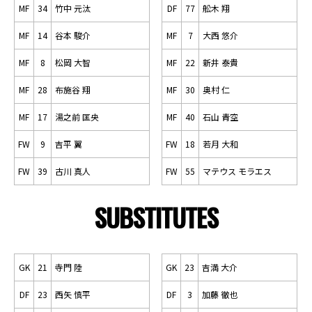
MF
34
竹中 元汰
DF
77
舩木 翔
MF
14
谷本 駿介
MF
7
大西 悠介
MF
8
松岡 大智
MF
22
新井 泰貴
MF
28
布施谷 翔
MF
30
奥村 仁
MF
17
湯之前 匡央
MF
40
石山 青空
FW
9
吉平 翼
FW
18
若月 大和
FW
39
古川 真人
FW
55
マテウス モラエス
SUBSTITUTES
GK
21
寺門 陸
GK
23
吉満 大介
DF
23
西矢 慎平
DF
3
加藤 徹也