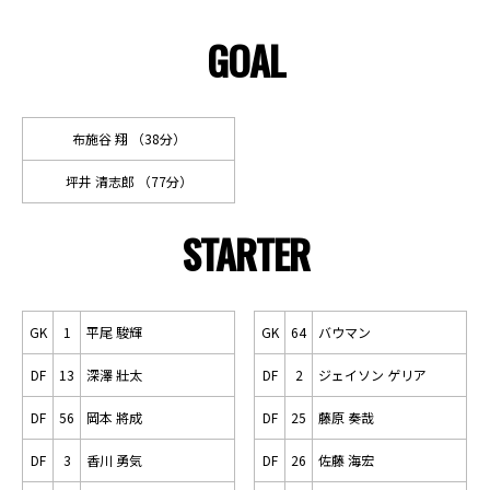
GOAL
布施谷 翔 （38分）
坪井 清志郎 （77分）
STARTER
GK
1
平尾 駿輝
GK
64
バウマン
DF
13
深澤 壯太
DF
2
ジェイソン ゲリア
DF
56
岡本 將成
DF
25
藤原 奏哉
DF
3
香川 勇気
DF
26
佐藤 海宏