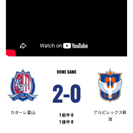
HOME GAME
2-0
カターレ富山
アルビレックス新
1 前半 0
潟
1 後半 0