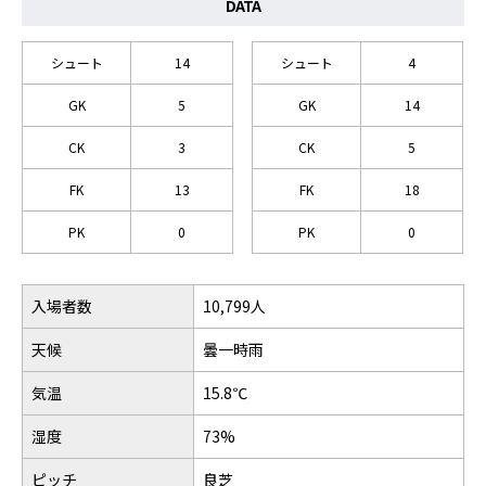
DATA
シュート
14
シュート
4
GK
5
GK
14
CK
3
CK
5
FK
13
FK
18
PK
0
PK
0
入場者数
10,799人
天候
曇一時雨
気温
15.8℃
湿度
73%
ピッチ
良芝