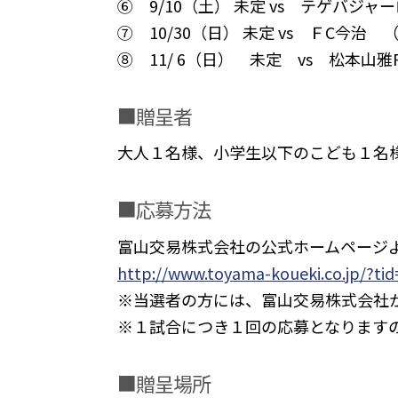
⑥ 9/10（土） 未定 vs テゲバジャ
⑦ 10/30（日） 未定 vs ＦC今治 
⑧ 11/ 6（日） 未定 vs 松本山雅F
■贈呈者
大人１名様、小学生以下のこども１名
■応募方法
富山交易株式会社の公式ホームページ
http://www.toyama-koueki.co.jp/?ti
※当選者の方には、富山交易株式会社
※１試合につき１回の応募となります
■贈呈場所