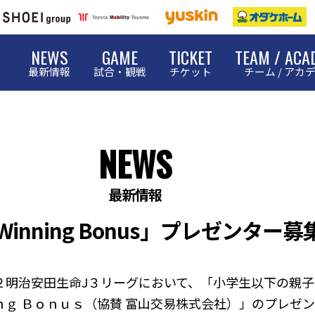
NEWS
GAME
TICKET
TEAM / ACA
最新情報
試合・観戦
チケット
チーム / アカ
NEWS
最新情報
Winning Bonus」プレゼンター
２明治安田生命J３リーグにおいて、「小学生以下の親
ｇ Ｂｏｎｕｓ（協賛 富山交易株式会社）」のプレゼ