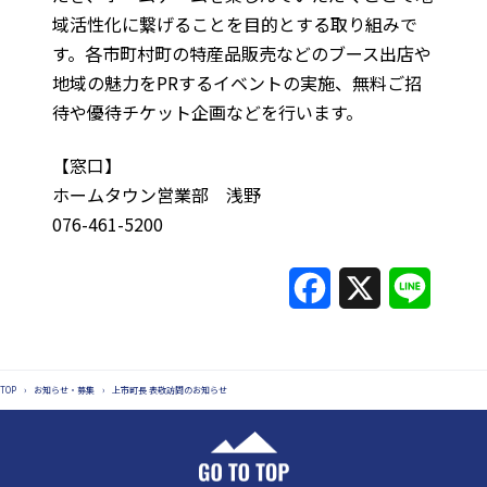
域活性化に繋げることを目的とする取り組みで
す。各市町村町の特産品販売などのブース出店や
地域の魅力をPRするイベントの実施、無料ご招
待や優待チケット企画などを行います。
【窓口】
ホームタウン営業部 浅野
076-461-5200
F
X
L
a
i
c
n
TOP
›
お知らせ・募集
›
上市町長 表敬訪問のお知らせ
e
e
b