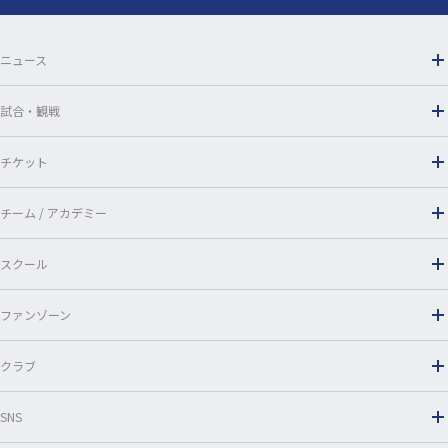
o
o
ニュース
k
試合・観戦
チケット
チーム / アカデミー
スクール
ファンゾーン
クラブ
SNS