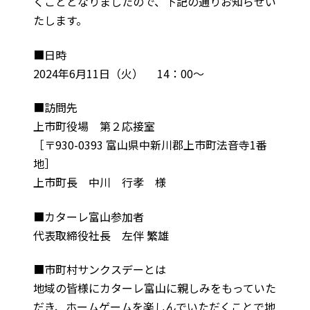
くこととなりましたので、下記の通りお知らせい
たします。
■日時
2024年6月11日（火） 14：00～
■訪問先
上市町役場 第２応接室
［〒930-0393 富山県中新川郡上市町法音寺1番
地］
上市町長 中川 行孝 様
■カターレ富山参加者
代表取締役社長 左伴 繁雄
■市町村サンクスデーとは
地域の皆様にカターレ富山に親しみをもっていた
だき、ホームゲームを楽しんでいただくことで地