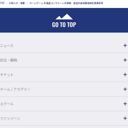
TOP
›
お知らせ・募集
›
ホームゲーム 北海道コンサドーレ札幌戦 能登半島地震復興支援募金等
e
e
b
o
o
ニュース
k
試合・観戦
チケット
チーム / アカデミー
スクール
ファンゾーン