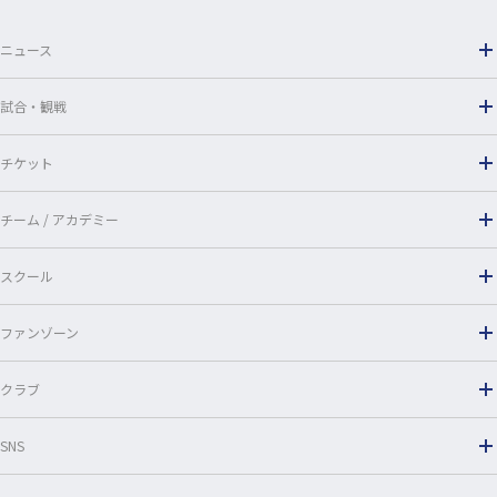
o
ニュース
k
試合・観戦
チケット
チーム / アカデミー
スクール
ファンゾーン
クラブ
SNS