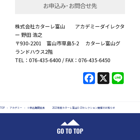
お申込み･お問合せ先
株式会社カターレ富山 アカデミーダイレクタ
ー 野田 浩之
〒930-2201 富山市草島5-2 カターレ富山グ
ランドハウス2階
TEL：076-435-6400 / FAX：076-435-6450
F
X
L
a
i
c
n
TOP
›
アカデミー
›
※申込期間延長 2023年度カターレ富山U-15セレクション開催のお知らせ
e
e
b
o