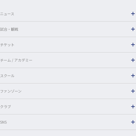
o
ニュース
k
試合・観戦
チケット
チーム / アカデミー
スクール
ファンゾーン
クラブ
SNS