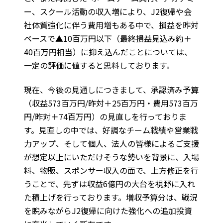
ー、スクール活動の収入増により、J2復帰や会
社体質強化に伴う費用増もある中で、損益を昨対
ベースで▲10百万円以下（最終損益見込み約＋
40百万円相当）に抑え込んだことについては、
一定の評価に値すると思料しております。
現在、今後の見通しにつきまして、承認済み予算
（収益573百万円/昨対＋25百万円・費用573百万
円/昨対＋74百万円）の見直しを行っておりま
す。見直しの中では、好調なチーム戦績や営業戦
力アップ、そして個人、法人の皆様によるご支援
が想定以上にいただけそうな勢いを背景に、入場
料、物販、スポンサー収入の面で、上方修正を行
うことで、先ずは収益6億円の大台を視野に入れ
た積上げを行っております。増収予算分は、戦況
を睨みながらJ2復帰に向けた強化への追加投資