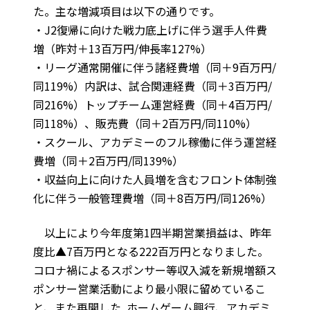
た。主な増減項目は以下の通りです。
・J2復帰に向けた戦力底上げに伴う選手人件費
増（昨対＋13百万円/伸長率127%）
・リーグ通常開催に伴う諸経費増（同＋9百万円/
同119%）内訳は、試合関連経費（同＋3百万円/
同216%）トップチーム運営経費（同＋4百万円/
同118%）、販売費（同＋2百万円/同110%）
・スクール、アカデミーのフル稼働に伴う運営経
費増（同＋2百万円/同139%）
・収益向上に向けた人員増を含むフロント体制強
化に伴う一般管理費増（同＋8百万円/同126%）
以上により今年度第1四半期営業損益は、昨年
度比▲7百万円となる222百万円となりました。
コロナ禍によるスポンサー等収入減を新規増額ス
ポンサー営業活動により最小限に留めているこ
と、また再開した ホームゲーム興行、アカデミ