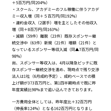
＋5百万円/同204%）
・スクール、アカデミーのフル稼働に伴うアカデ
ミー収入増（同＋５百万円/同192%）
・違約金収入（2選手）増を主としたその他収入
増（同＋8百万円/同163%）
・減額（59件）離脱（23件）既存スポンサー継
続交渉中（63件）新規（21件）増額（21件）と
なっているスポンサー等収入減（同▲7百万円/同
98%）
尚、スポンサー等収入は、4月以降急ピッチに既
存スポンサー継続交渉を進め、現時点で残り交渉
法人は1社（6月成約予定）、成約ベースでの積
上げ額が373百万円と、第1四半期時点で既に昨
年度実績比98%まで追い込んできております。
一方費用全体としては、昨年度比＋32百万円
（伸長率124%）となる162百万円となりまし