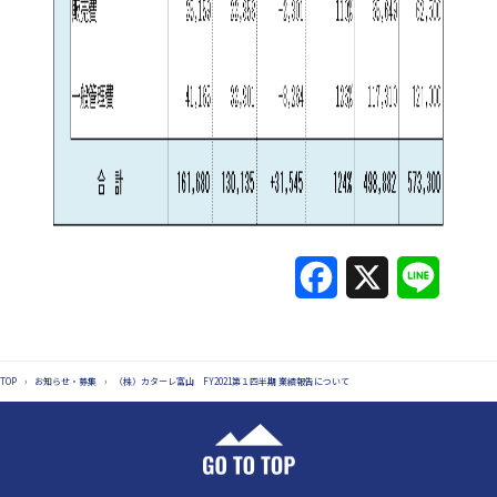
F
X
L
a
i
c
n
TOP
›
お知らせ・募集
›
（株）カターレ富山 FY2021第１四半期 業績報告について
e
e
b
o