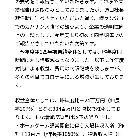
の要約をご報告させていただきます。これまで業
績報告は通期のみとしておりましたが、過日社長
就任時に述べさせていただいた通り、様々な分野
でのガバナンス強化の観点より、企業の透明性向
上の一環として、今年度より初めて四半期毎での
ご報告とさせていただいた次第です。
今年度第1四半期業績全体としては、昨年度同
時期に対し増収減益となりました。以下に昨年度
対比による収益、費用の内訳記載を致しますが、
多くの科目でコロナ禍による増減が生じておりま
す。
収益全体としては、昨年度比＋24百万円（伸長
率107%）となる384百万円と増収で推移してお
ります。主な増減収項目は以下の通りです。
・ホームゲーム通常開催に伴う入場料収入増（昨
対＋13百万円/伸長率1050%）、物販収入増（同