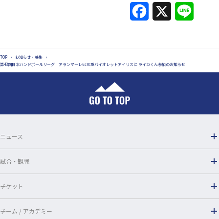
F
X
L
a
i
c
n
TOP
›
お知らせ・募集
›
e
e
第43回日本ハンドボールリーグ アランマーレvs三重バイオレットアイリスに ライカくん参加のお知らせ
b
o
o
ニュース
k
試合・観戦
チケット
チーム / アカデミー