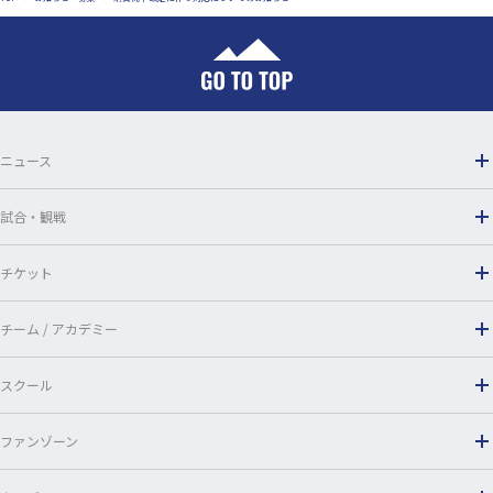
e
e
b
o
o
ニュース
k
試合・観戦
チケット
チーム / アカデミー
スクール
ファンゾーン