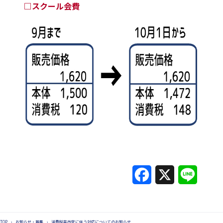
□スクール会費
F
X
L
a
i
c
n
TOP
›
お知らせ・募集
›
消費税率改定に伴う対応についてのお知らせ