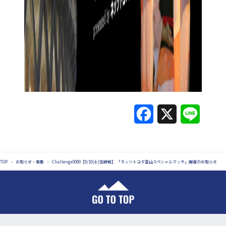
F
X
L
a
i
c
n
TOP
›
お知らせ・募集
›
Challenge5000【9/10(土)宮崎戦】 「ネッツトヨタ富山スペシャルマッチ」開催のお知らせ
e
e
b
o