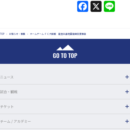
F
X
L
a
i
c
n
TOP
›
お知らせ・募集
›
ホームゲーム ＦＣ大阪戦 能登半島地震復興支援募金
e
e
b
o
o
ニュース
k
試合・観戦
チケット
チーム / アカデミー