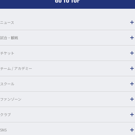
o
o
ニュース
k
試合・観戦
チケット
チーム / アカデミー
スクール
ファンゾーン
クラブ
SNS