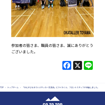
参加者の皆さま、職員の皆さま、誠にありがとう
ございました。
F
X
L
a
i
c
n
TOP
›
トップチーム
›
「おむすび＆おりいぶサッカー交流会」にライカくん、フロントスタッフが参加しました。
e
e
b