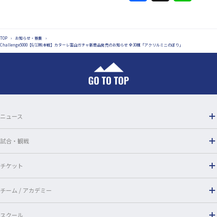
a
i
c
n
TOP
›
お知らせ・募集
›
e
e
Challenge5000【6/13熊本戦】カターレ富山ガチャ新商品発売のお知らせ 全30種「アクリルミニのぼり」
b
o
o
ニュース
k
試合・観戦
チケット
チーム / アカデミー
スクール