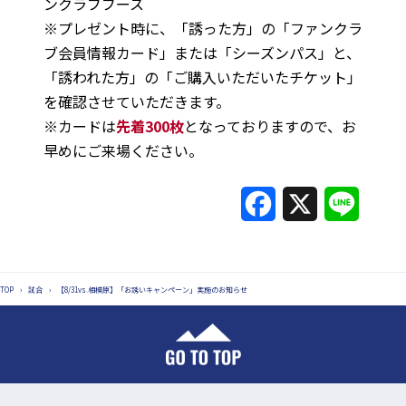
ンクラブブース
※プレゼント時に、「誘った方」の「ファンクラ
ブ会員情報カード」または「シーズンパス」と、
「誘われた方」の「ご購入いただいたチケット」
を確認させていただきます。
※カードは
先着300枚
となっておりますので、お
早めにご来場ください。
F
X
L
a
i
c
n
TOP
›
試合
›
【8/31vs.相模原】「お誘いキャンペーン」実施のお知らせ
e
e
b
o