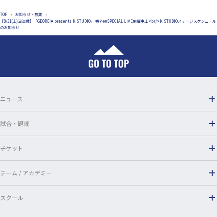
c
n
TOP
›
お知らせ・募集
›
e
e
【8/31(土)沼津戦】「GEORGIA presents K STUDIO」 番外編SPECIAL LIVE開催中止<br/>K STUDIOステージスケジュール
のお知らせ
b
o
o
k
ニュース
試合・観戦
チケット
チーム / アカデミー
スクール