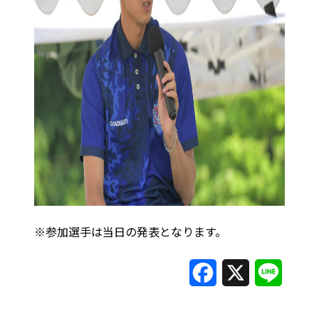
※参加選手は当日の発表となります。
F
X
L
a
i