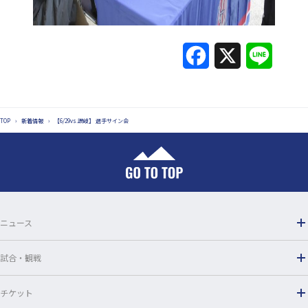
F
X
L
a
i
c
n
TOP
›
新着情報
›
【6/29vs.讃岐】 選手サイン会
e
e
b
o
o
ニュース
k
試合・観戦
チケット