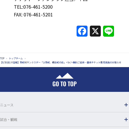
TEL:076-461-5200
FAX: 076-461-5201
F
X
L
a
i
c
n
TOP
›
トップチーム
›
e
e
【6/16(日)大宮戦】市町村サンクスデー「上市町、朝日町の日」<br/>無料ご招待・優待チケット販売実施のお知らせ
b
o
o
ニュース
k
試合・観戦