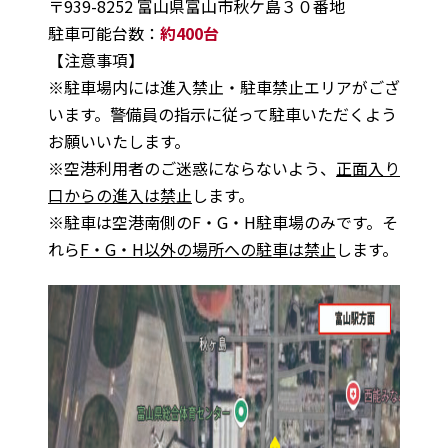
〒939-8252 富山県富山市秋ケ島３０番地
駐車可能台数：
約400台
【注意事項】
※駐車場内には進入禁止・駐車禁止エリアがござ
います。警備員の指示に従って駐車いただくよう
お願いいたします。
※空港利用者のご迷惑にならないよう、
正面入り
口からの進入は禁止
します。
※駐車は空港南側のF・G・H駐車場のみです。そ
れら
F・G・H以外の場所への駐車は禁止
します。