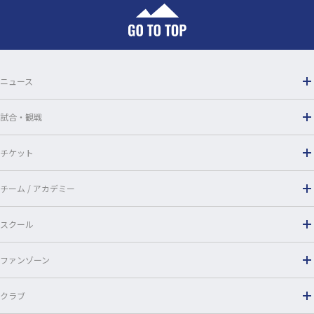
b
o
o
ニュース
k
試合・観戦
チケット
チーム / アカデミー
スクール
ファンゾーン
クラブ