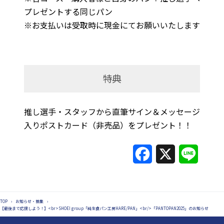
プレゼントする同じパン
※お支払いは受取時に現金にてお願いいたします
特典
推し選手・スタッフから直筆サイン＆メッセージ
入りポストカード（非売品）をプレゼント！！
F
X
L
a
i
c
n
TOP
›
お知らせ・募集
›
e
e
【最後まで応援しよう！】<br>SHOEI group「純生食パン工房HARE/PAN」<br/>「PANTOPAN2025」のお知らせ