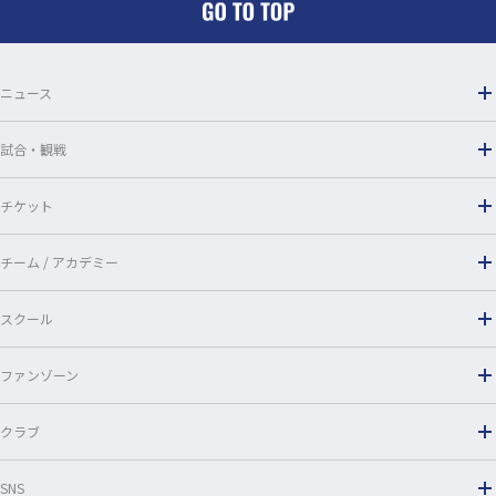
o
o
ニュース
k
試合・観戦
チケット
チーム / アカデミー
スクール
ファンゾーン
クラブ
SNS