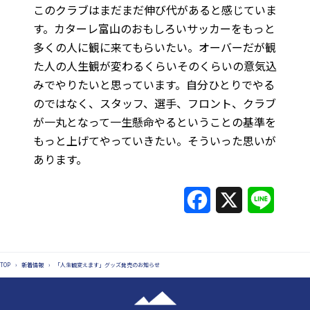
このクラブはまだまだ伸び代があると感じていま
す。カターレ富山のおもしろいサッカーをもっと
多くの人に観に来てもらいたい。オーバーだが観
た人の人生観が変わるくらいそのくらいの意気込
みでやりたいと思っています。自分ひとりでやる
のではなく、スタッフ、選手、フロント、クラブ
が一丸となって一生懸命やるということの基準を
もっと上げてやっていきたい。そういった思いが
あります。
F
X
L
a
i
c
n
TOP
›
新着情報
›
「人生観変えます」グッズ発売のお知らせ
e
e
b